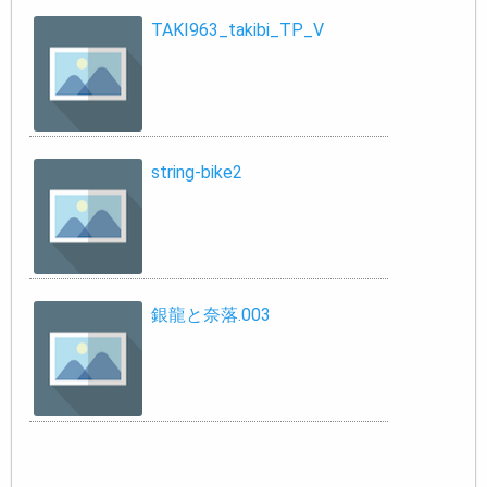
TAKI963_takibi_TP_V
string-bike2
銀龍と奈落.003