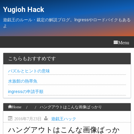
Yugioh Hack
遊戯王のルール・裁定の解説ブログ。Ingressやロードバイクもある
よ
Menu
こちらもおすすめです
パズルとヒントの意味
水族館の熱帯魚
ingressの申請手順
Home
ハングアウトはこんな画像ばっかり
2016年7月23日
:
遊戯王ハック
ハングアウトはこんな画像ばっか