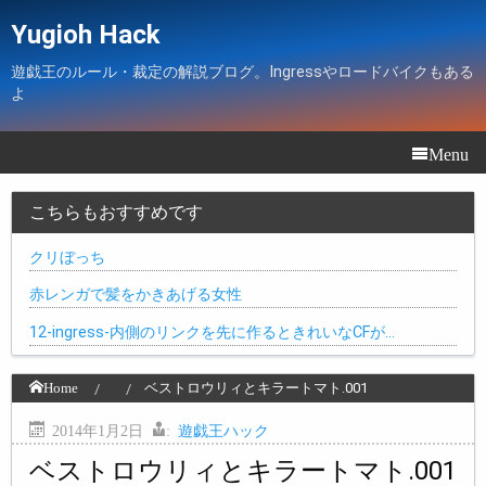
Yugioh Hack
遊戯王のルール・裁定の解説ブログ。Ingressやロードバイクもある
よ
Menu
こちらもおすすめです
クリぼっち
赤レンガで髪をかきあげる女性
12-ingress-内側のリンクを先に作るときれいなCFが…
Home
ベストロウリィとキラートマト.001
2014年1月2日
:
遊戯王ハック
ベストロウリィとキラートマト.001