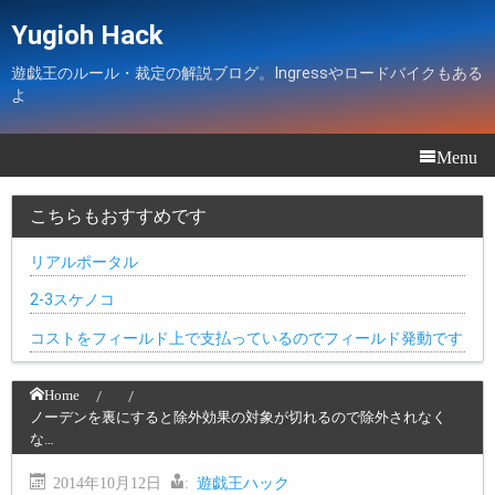
Yugioh Hack
遊戯王のルール・裁定の解説ブログ。Ingressやロードバイクもある
よ
Menu
こちらもおすすめです
リアルポータル
2-3スケノコ
コストをフィールド上で支払っているのでフィールド発動です
Home
ノーデンを裏にすると除外効果の対象が切れるので除外されなく
な…
2014年10月12日
:
遊戯王ハック