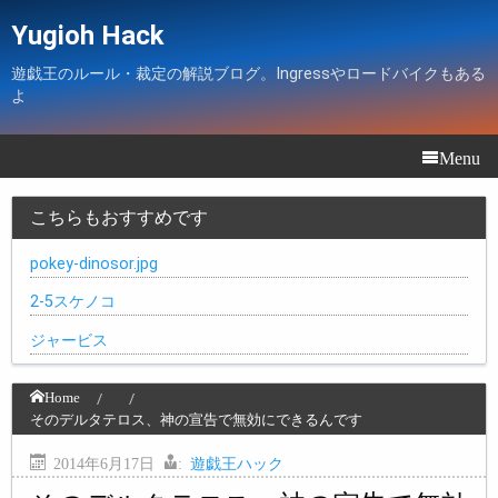
Yugioh Hack
遊戯王のルール・裁定の解説ブログ。Ingressやロードバイクもある
よ
Menu
こちらもおすすめです
pokey-dinosor.jpg
2-5スケノコ
ジャービス
Home
そのデルタテロス、神の宣告で無効にできるんです
2014年6月17日
:
遊戯王ハック