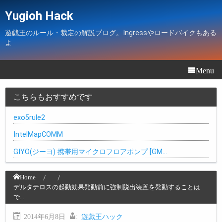
Yugioh Hack
遊戯王のルール・裁定の解説ブログ。Ingressやロードバイクもある
よ
Menu
こちらもおすすめです
exo5rule2
IntelMapCOMM
GIYO(ジーヨ) 携帯用マイクロフロアポンプ [GM…
Home
デルタテロスの起動効果発動前に強制脱出装置を発動することは
で…
2014年6月8日
:
遊戯王ハック