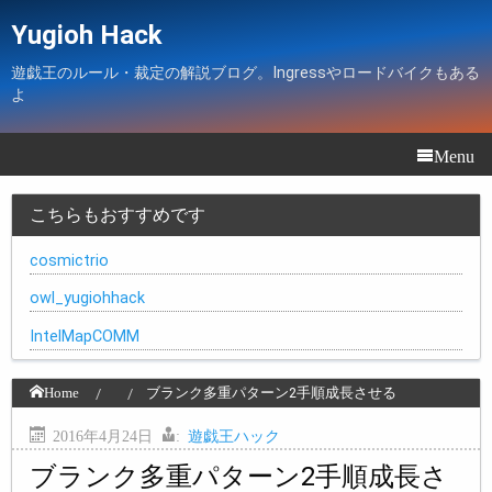
Yugioh Hack
遊戯王のルール・裁定の解説ブログ。Ingressやロードバイクもある
よ
Menu
こちらもおすすめです
cosmictrio
owl_yugiohhack
IntelMapCOMM
Home
ブランク多重パターン2手順成長させる
2016年4月24日
:
遊戯王ハック
ブランク多重パターン2手順成長さ