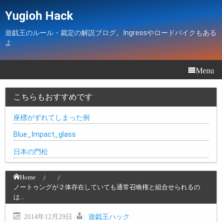
Yugioh Hack
遊戯王のルール・裁定の解説ブログ。Ingressやロードバイクもある
よ
Menu
こちらもおすすめです
座標がずれてしまった例
Blue_Impact_glass
日本の門松
Home
ノートゥングが２体存在していても通常召喚権と組合せられるの
は…
2014年12月29日
:
遊戯王ハック