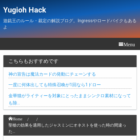
Yugioh Hack
遊戯王のルール・裁定の解説ブログ。Ingressやロードバイクもある
よ
Menu
こちらもおすすめです
神の宣告は魔法カードの発動にチェーンする
一度に何体出しても特殊召喚が1回なら1ドロー
金華猫がライティーを対象にとったままシンクロ素材になって
も除…
Home
聖槍の効果を適用したジャスミンにオネストを使った時の間違っ
た…