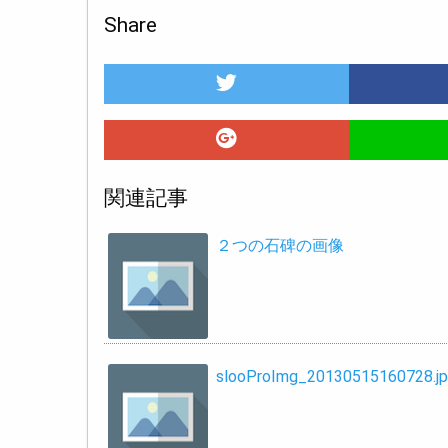
Share
関連記事
２つの石碑の画像
slooProImg_20130515160728.j