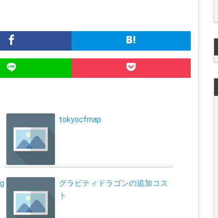
tokyocfmap
pg
グラビティドラゴンの追加コス
ト