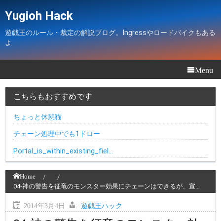
Yugioh Hack
遊戯王のルール・裁定の解説ブログ。Ingressやロードバイクもある
よ
Menu
こちらもおすすめです
ちょっと休憩猫
チェーン処理中でも1ドロー
Portal_is_within_existing_fiel…
Home
04-神の警告を征竜のモンスター効果にチェーンはできるが、宣…
2014年3月4日
:
遊戯王ハック