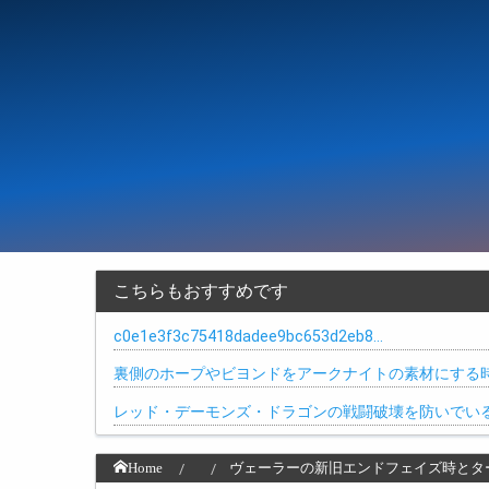
こちらもおすすめです
c0e1e3f3c75418dadee9bc653d2eb8…
裏側のホープやビヨンドをアークナイトの素材にする
レッド・デーモンズ・ドラゴンの戦闘破壊を防いでい
Home
ヴェーラーの新旧エンドフェイズ時とタ