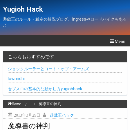
Yugioh Hack
遊戯王のルール・裁定の解説ブログ。Ingressやロードバイクもある
よ
Menu
こちらもおすすめです
ショックルーラーとコート・オブ・アームズ
lowmidhi
セプスロの基本的な動かし方yugiohhack
Home
魔導書の神判
2013年3月29日
:
遊戯王ハック
魔導書の神判