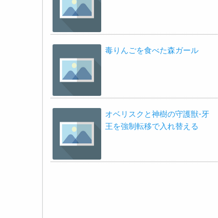
毒りんごを食べた森ガール
オベリスクと神樹の守護獣-牙
王を強制転移で入れ替える