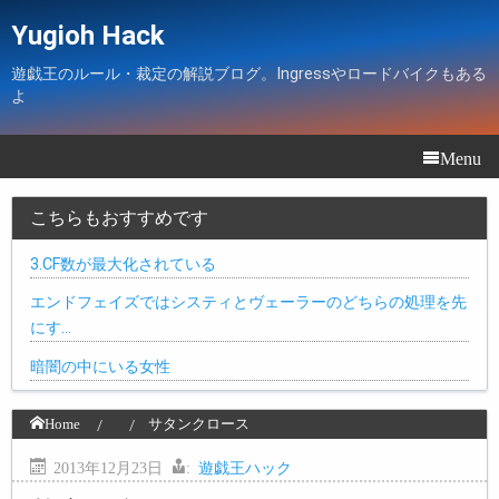
Yugioh Hack
遊戯王のルール・裁定の解説ブログ。Ingressやロードバイクもある
よ
Menu
こちらもおすすめです
3.CF数が最大化されている
エンドフェイズではシスティとヴェーラーのどちらの処理を先
にす…
暗闇の中にいる女性
Home
サタンクロース
2013年12月23日
:
遊戯王ハック