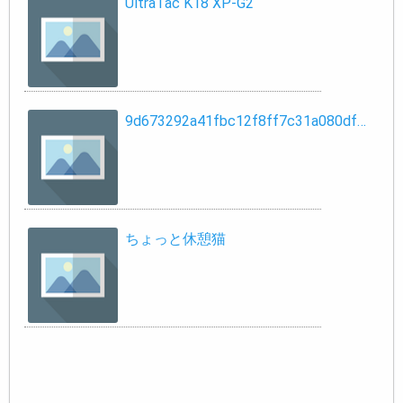
UltraTac K18 XP-G2
9d673292a41fbc12f8ff7c31a080df…
ちょっと休憩猫