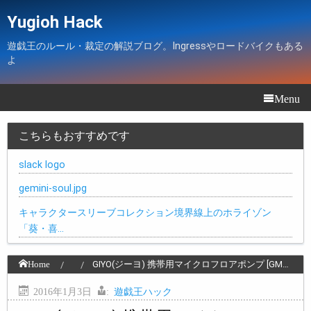
Yugioh Hack
遊戯王のルール・裁定の解説ブログ。Ingressやロードバイクもある
よ
Menu
こちらもおすすめです
slack logo
gemini-soul.jpg
キャラクタースリーブコレクション境界線上のホライゾン
「葵・喜…
Home
GIYO(ジーヨ) 携帯用マイクロフロアポンプ [GM…
2016年1月3日
:
遊戯王ハック