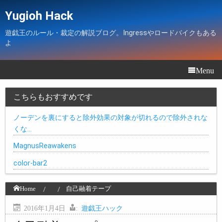
Yugioh Hack
遊戯王のルール・裁定の解説ブログ。Ingressやロードバイクもある
よ
Menu
こちらもおすすめです
ノーデンを裏にすると除外効果の対象が切れるので除外されな
くな…
MagnusReawakens
color-bar2
Home
自己融着テープ
2016年1月4日
:
遊戯王ハック