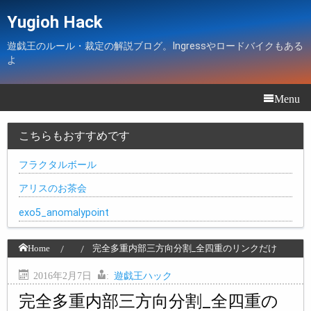
Yugioh Hack
遊戯王のルール・裁定の解説ブログ。Ingressやロードバイクもある
よ
Menu
こちらもおすすめです
フラクタルボール
アリスのお茶会
exo5_anomalypoint
Home
完全多重内部三方向分割_全四重のリンクだけ
2016年2月7日
:
遊戯王ハック
完全多重内部三方向分割_全四重の