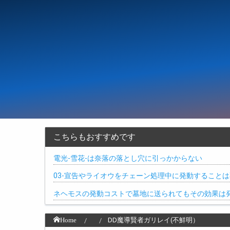
こちらもおすすめです
電光-雪花-は奈落の落とし穴に引っかからない
03-宣告やライオウをチェーン処理中に発動すること
ネヘモスの発動コストで墓地に送られてもその効果は発
Home
DD魔導賢者ガリレイ(不鮮明）