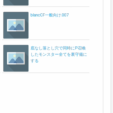
blancCF一般向け.007
底なし落とし穴で同時にP召喚
したモンスター全てを裏守備に
する