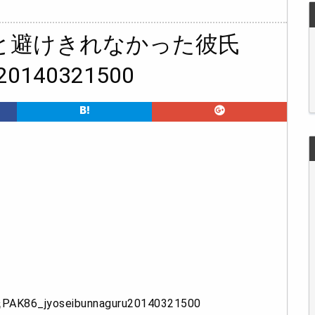
と避けきれなかった彼氏
u20140321500
yoseibunnaguru20140321500