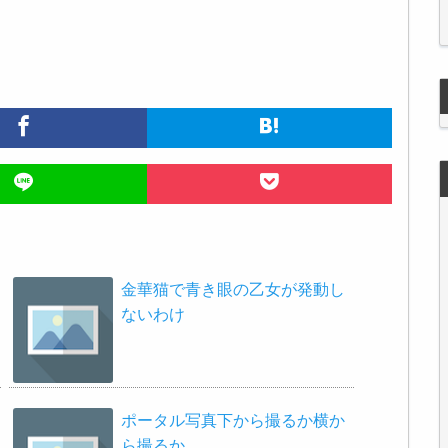
金華猫で青き眼の乙女が発動し
ないわけ
ポータル写真下から撮るか横か
ら撮るか