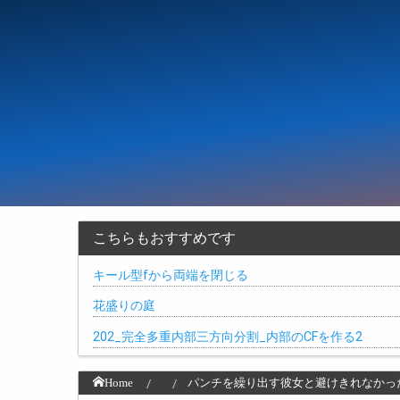
こちらもおすすめです
キール型fから両端を閉じる
花盛りの庭
202_完全多重内部三方向分割_内部のCFを作る2
Home
パンチを繰り出す彼女と避けきれなかった彼氏