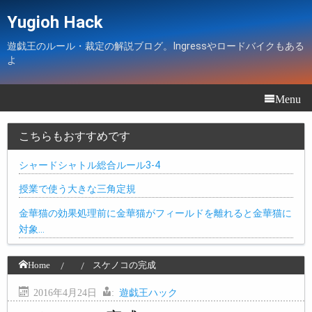
Yugioh Hack
遊戯王のルール・裁定の解説ブログ。Ingressやロードバイクもある
よ
Menu
こちらもおすすめです
シャードシャトル総合ルール3-4
授業で使う大きな三角定規
金華猫の効果処理前に金華猫がフィールドを離れると金華猫に
対象…
Home
スケノコの完成
2016年4月24日
:
遊戯王ハック